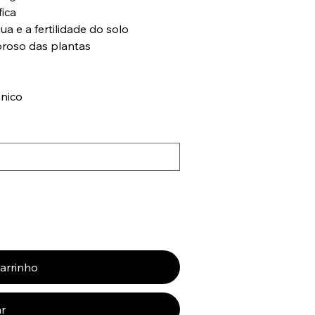
fica
a e a fertilidade do solo
oroso das plantas
ânico
carrinho
r