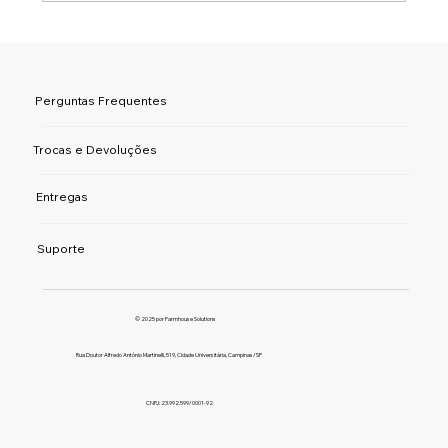
Perguntas Frequentes
Trocas e Devoluções
Entregas
Suporte
© 2025 por Farmhouse Solutions
Rua Doutor Alfredo Antônio Martinelli, 519, Cidade Universitária, Campinas/SP
CNPJ: 23.992.599/0001-92