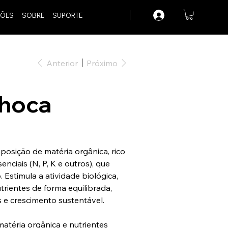
ÕES
SOBRE
SUPORTE
Anterior
Próximo
hoca
osição de matéria orgânica, rico
nciais (N, P, K e outros), que
. Estimula a atividade biológica,
rientes de forma equilibrada,
 e crescimento sustentável.
atéria orgânica e nutrientes