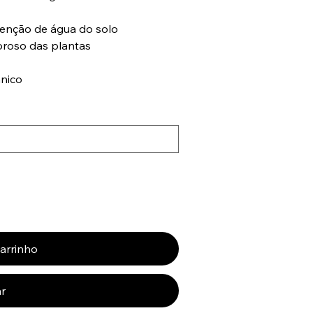
etenção de água do solo
oroso das plantas
ânico
carrinho
r